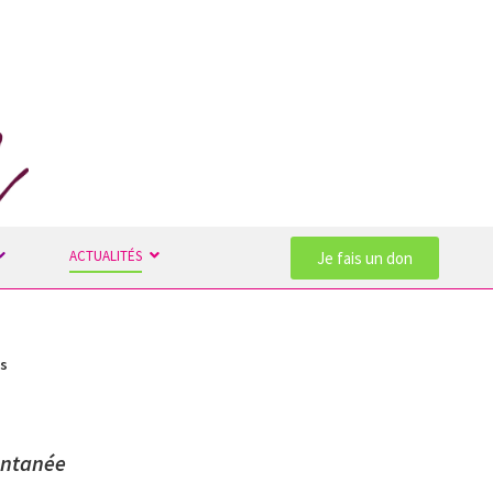
ACTUALITÉS
Je fais un don
us
ontanée